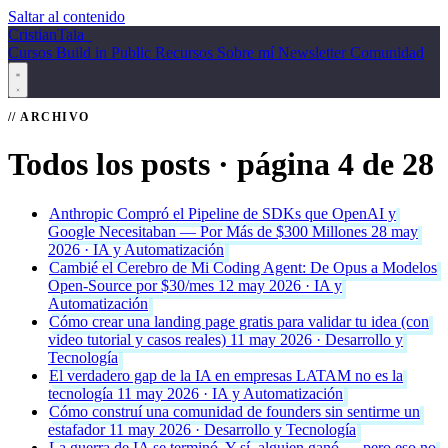
Saltar al contenido
Cristian
Tala
_
Cursos
Build in Public
Recursos
Sobre mí
Newsletter
Comunidad
ARCHIVO
Todos los posts
· página 4 de 28
Anthropic Compró el Pipeline de SDKs que OpenAI y
Google Necesitaban — Por Más de $300 Millones
28 may
2026 · IA y Automatización
Cambié el Cerebro de Mi Coding Agent: De Opus a Modelos
Open-Source por $30/mes
12 may 2026 · IA y
Automatización
Cómo crear una landing page gratis para validar tu idea (con
video tutorial y casos reales)
11 may 2026 · Desarrollo y
Tecnología
El verdadero gap de la IA en empresas LATAM no es la
tecnología
11 may 2026 · IA y Automatización
Cómo construí una comunidad de founders sin sentirme un
estafador
11 may 2026 · Desarrollo y Tecnología
La guerra de IA se terminó. Y sí, alguien ganó — pero eso no