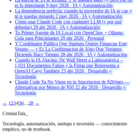
es lo importante
9 may 2026 · IA y Automatización
La dependencia perfecta: cuando tu proveedor de IA se cae y
tú te quedas mirando
2 may 2026 · IA y Automatización
Cómo usar Claude Code con cualquier LLM (y por qué
deberías)
29 abr 2026 · IA y Automatización
Tu Primer Agente de IA Local con OpenClaw + Ollama:
Guía para Principiantes
29 abr 2026 · Personal
Y Combinator Publico Que Startups Quiere Financiar Este
Verano — y Es La Confirmacion de Algo Que Venimos
Diciendo Hace Tiempo
28 abr 2026 · IA y Automatización
Cuando la IA Alucina: De Wall Street a Latinoamerica –
1,031 Documentos Falsos y la Firma que Representa a
OpenAI Cayo Tambien
23 abr 2026 · Desarrollo y
Tecnología
Claude Code Ya No Viene en tu Suscripcion de $20/mes —
Alternativas por Menos de $50
22 abr 2026 · Desarrollo y
Tecnología
←
1
2
3
4
5
6
…
28
→
Cristian
Tala
_
Tecnología, automatización, startups e inversión — conocimiento
empírico, no de textbook.