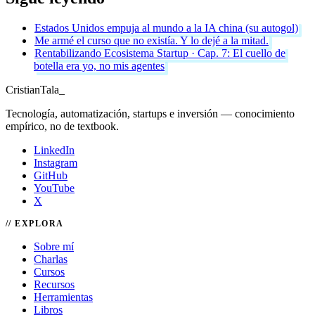
Estados Unidos empuja al mundo a la IA china (su autogol)
Me armé el curso que no existía. Y lo dejé a la mitad.
Rentabilizando Ecosistema Startup · Cap. 7: El cuello de
botella era yo, no mis agentes
Cristian
Tala
_
Tecnología, automatización, startups e inversión — conocimiento
empírico, no de textbook.
LinkedIn
Instagram
GitHub
YouTube
X
EXPLORA
Sobre mí
Charlas
Cursos
Recursos
Herramientas
Libros