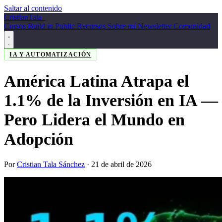
Saltar al contenido
Cristian
Tala
_
Cursos
Build in Public
Recursos
Sobre mí
Newsletter
Comunidad
IA Y AUTOMATIZACIÓN
América Latina Atrapa el
1.1% de la Inversión en IA —
Pero Lidera el Mundo en
Adopción
Por
Cristian Tala Sánchez
·
21 de abril de 2026