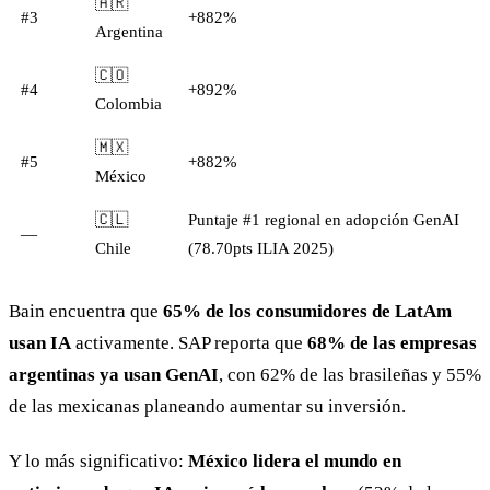
🇦🇷
#3
+882%
Argentina
🇨🇴
#4
+892%
Colombia
🇲🇽
#5
+882%
México
🇨🇱
Puntaje #1 regional en adopción GenAI
—
Chile
(78.70pts ILIA 2025)
Bain encuentra que
65% de los consumidores de LatAm
usan IA
activamente. SAP reporta que
68% de las empresas
argentinas ya usan GenAI
, con 62% de las brasileñas y 55%
de las mexicanas planeando aumentar su inversión.
Y lo más significativo:
México lidera el mundo en