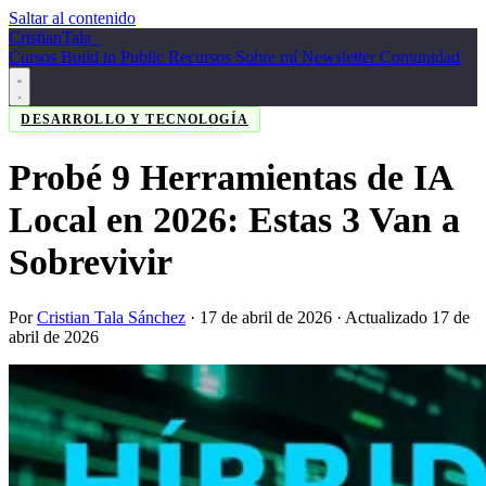
Saltar al contenido
Cristian
Tala
_
Cursos
Build in Public
Recursos
Sobre mí
Newsletter
Comunidad
DESARROLLO Y TECNOLOGÍA
Probé 9 Herramientas de IA
Local en 2026: Estas 3 Van a
Sobrevivir
Por
Cristian Tala Sánchez
·
17 de abril de 2026
· Actualizado 17 de
abril de 2026