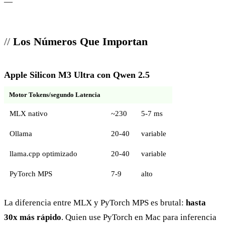
—
Los Números Que Importan
Apple Silicon M3 Ultra con Qwen 2.5
Motor Tokens/segundo Latencia
MLX nativo
~230
5-7 ms
Ollama
20-40
variable
llama.cpp optimizado
20-40
variable
PyTorch MPS
7-9
alto
La diferencia entre MLX y PyTorch MPS es brutal:
hasta
30x más rápido
. Quien use PyTorch en Mac para inferencia