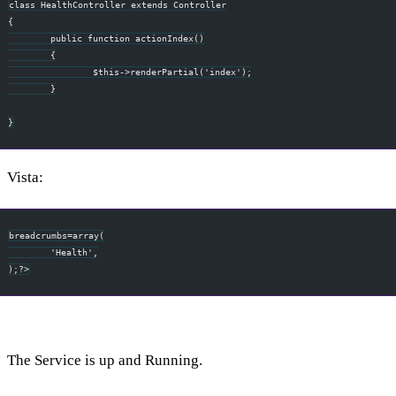
class HealthController extends Controller
{
	public function actionIndex()
	{
		$this->renderPartial('index');
	}
}
Vista:
breadcrumbs=array(
	'Health',
);?>
The Service is up and Running.