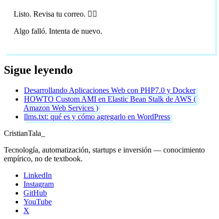
Listo. Revisa tu correo. 🏴‍☠️
Algo falló. Intenta de nuevo.
Sigue leyendo
Desarrollando Aplicaciones Web con PHP7.0 y Docker
HOWTO Custom AMI en Elastic Bean Stalk de AWS (
Amazon Web Services )
llms.txt: qué es y cómo agregarlo en WordPress
Cristian
Tala
_
Tecnología, automatización, startups e inversión — conocimiento
empírico, no de textbook.
LinkedIn
Instagram
GitHub
YouTube
X