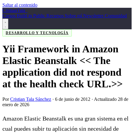
Saltar al contenido
Cristian
Tala
_
Cursos
Build in Public
Recursos
Sobre mí
Newsletter
Comunidad
DESARROLLO Y TECNOLOGÍA
Yii Framework in Amazon
Elastic Beanstalk << The
application did not respond
at the health check URL.>>
Por
Cristian Tala Sánchez
·
6 de junio de 2012
· Actualizado 28 de
enero de 2026
Amazon Elastic Beanstalk es una gran sistema en el
cual puedes subir tu aplicación sin necesidad de