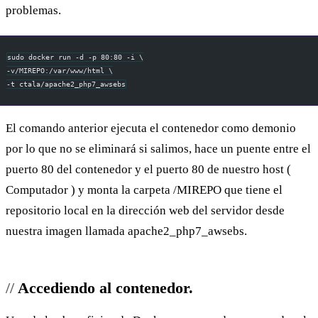
problemas.
sudo docker run -d -p 80:80 -i \
-v/MIREPO:/var/www/html \
-t ctala/apache2_php7_awsebs
El comando anterior ejecuta el contenedor como demonio
por lo que no se eliminará si salimos, hace un puente entre el
puerto 80 del contenedor y el puerto 80 de nuestro host (
Computador ) y monta la carpeta /MIREPO que tiene el
repositorio local en la dirección web del servidor desde
nuestra imagen llamada apache2_php7_awsebs.
Accediendo al contenedor.