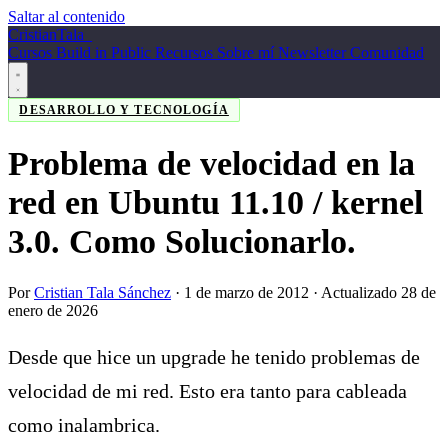
Saltar al contenido
Cristian
Tala
_
Cursos
Build in Public
Recursos
Sobre mí
Newsletter
Comunidad
DESARROLLO Y TECNOLOGÍA
Problema de velocidad en la
red en Ubuntu 11.10 / kernel
3.0. Como Solucionarlo.
Por
Cristian Tala Sánchez
·
1 de marzo de 2012
· Actualizado 28 de
enero de 2026
Desde que hice un upgrade he tenido problemas de
velocidad de mi red. Esto era tanto para cableada
como inalambrica.