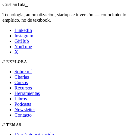
Cristian
Tala
_
Tecnología, automatización, startups e inversión — conocimiento
empírico, no de textbook.
LinkedIn
Instagram
GitHub
YouTube
X
EXPLORA
Sobre mí
Charlas
Cursos
Recursos
Herramientas
Libros
Podcasts
Newsletter
Contacto
TEMAS
IA y Automatización