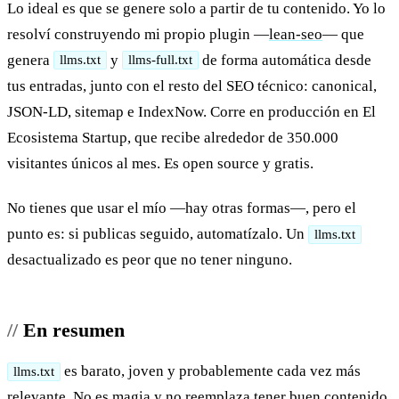
Lo ideal es que se genere solo a partir de tu contenido. Yo lo
resolví construyendo mi propio plugin —
lean-seo
— que
genera
y
de forma automática desde
llms.txt
llms-full.txt
tus entradas, junto con el resto del SEO técnico: canonical,
JSON-LD, sitemap e IndexNow. Corre en producción en El
Ecosistema Startup, que recibe alrededor de 350.000
visitantes únicos al mes. Es open source y gratis.
No tienes que usar el mío —hay otras formas—, pero el
punto es: si publicas seguido, automatízalo. Un
llms.txt
desactualizado es peor que no tener ninguno.
En resumen
es barato, joven y probablemente cada vez más
llms.txt
relevante. No es magia y no reemplaza tener buen contenido.