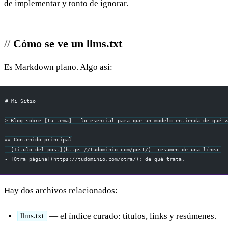
de implementar y tonto de ignorar.
Cómo se ve un llms.txt
Es Markdown plano. Algo así:
# Mi Sitio
> Blog sobre [tu tema] — lo esencial para que un modelo entienda de qué v
## Contenido principal
- [Título del post](https://tudominio.com/post/): resumen de una línea.
- [Otra página](https://tudominio.com/otra/): de qué trata.
Hay dos archivos relacionados:
— el índice curado: títulos, links y resúmenes.
llms.txt