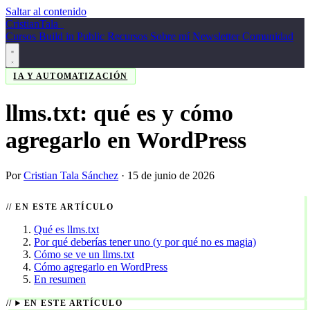
Saltar al contenido
Cristian
Tala
_
Cursos
Build in Public
Recursos
Sobre mí
Newsletter
Comunidad
IA Y AUTOMATIZACIÓN
llms.txt: qué es y cómo
agregarlo en WordPress
Por
Cristian Tala Sánchez
·
15 de junio de 2026
EN ESTE ARTÍCULO
Qué es llms.txt
Por qué deberías tener uno (y por qué no es magia)
Cómo se ve un llms.txt
Cómo agregarlo en WordPress
En resumen
EN ESTE ARTÍCULO