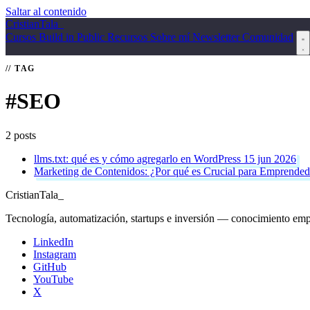
Saltar al contenido
Cristian
Tala
_
Cursos
Build in Public
Recursos
Sobre mí
Newsletter
Comunidad
TAG
#SEO
2 posts
llms.txt: qué es y cómo agregarlo en WordPress
15 jun 2026
Marketing de Contenidos: ¿Por qué es Crucial para Emprended
Cristian
Tala
_
Tecnología, automatización, startups e inversión — conocimiento emp
LinkedIn
Instagram
GitHub
YouTube
X