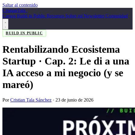
Saltar al contenido
Cristian
Tala
_
Cursos
Build in Public
Recursos
Sobre mí
Newsletter
Comunidad
BUILD IN PUBLIC
Rentabilizando Ecosistema
Startup · Cap. 2: Le di a una
IA acceso a mi negocio (y se
mareó)
Por
Cristian Tala Sánchez
·
23 de junio de 2026