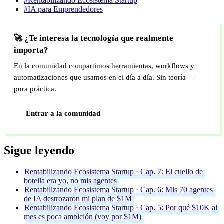
#Rentabilizando Ecosistema Startup
#IA para Emprendedores
🚀 ¿Te interesa la tecnología que realmente
importa?
En la comunidad compartimos herramientas, workflows y
automatizaciones que usamos en el día a día. Sin teoría —
pura práctica.
Entrar a la comunidad
Sigue leyendo
Rentabilizando Ecosistema Startup · Cap. 7: El cuello de
botella era yo, no mis agentes
Rentabilizando Ecosistema Startup · Cap. 6: Mis 70 agentes
de IA destrozaron mi plan de $1M
Rentabilizando Ecosistema Startup · Cap. 5: Por qué $10K al
mes es poca ambición (voy por $1M)