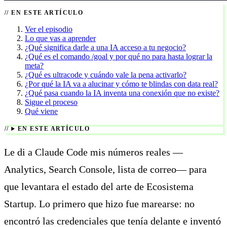
EN ESTE ARTÍCULO
Ver el episodio
Lo que vas a aprender
¿Qué significa darle a una IA acceso a tu negocio?
¿Qué es el comando /goal y por qué no para hasta lograr la
meta?
¿Qué es ultracode y cuándo vale la pena activarlo?
¿Por qué la IA va a alucinar y cómo te blindas con data real?
¿Qué pasa cuando la IA inventa una conexión que no existe?
Sigue el proceso
Qué viene
EN ESTE ARTÍCULO
Le di a Claude Code mis números reales —
Analytics, Search Console, lista de correo— para
que levantara el estado del arte de Ecosistema
Startup. Lo primero que hizo fue marearse: no
encontró las credenciales que tenía delante e inventó