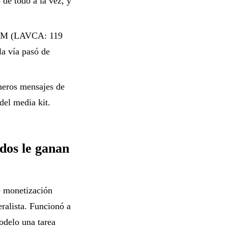
 de todo a la vez, y
ATAM (LAVCA: 119
a vía pasó de
meros mensajes de
del media kit.
ados le ganan
de monetización
ralista. Funcionó a
odelo una tarea