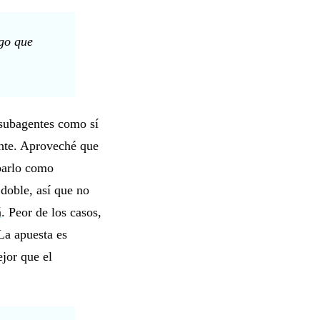
ngo que
 subagentes como sí
mente. Aproveché que
obarlo como
doble, así que no
á
. Peor de los casos,
La apuesta es
ejor que el