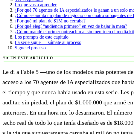
Lo que vas a aprender
¿Por qué 70 agentes de IA especializados le ganan a un solo mo
¿Cómo se audita un plan de negocio con cuatro subagentes de 
¿Por qué mi plan de $1M no cerraba?
¿Por qué elegí “audiencia primero” en vez de bajar la meta?
¿Cómo mandé el primer outreach real sin mentir en el media ki
Los prompts de este capítulo
La serie sigue — súmate al proceso
Sigue el proceso
EN ESTE ARTÍCULO
Le di a Fable 5 —uno de los modelos más potentes d
acceso a los 70 agentes de IA especializados que habí
el tiempo y que nunca había usado en esta serie. Les p
auditar, sin piedad, el plan de $1.000.000 que armé en
anteriores. En una hora me lo desarmaron. El número n
techo real de todo lo que tenía diseñado es de $18.000
y la vía que supuestamente cargaba el millón no tenía 