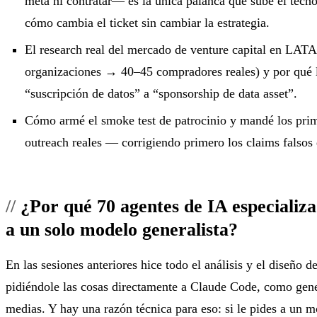
meta ni contratar— es la única palanca que sube el techo
cómo cambia el ticket sin cambiar la estrategia.
El research real del mercado de venture capital en L
organizaciones → 40–45 compradores reales) y por qué l
“suscripción de datos” a “sponsorship de data asset”.
Cómo armé el smoke test de patrocinio y mandé los pri
outreach reales — corrigiendo primero los claims falsos 
¿Por qué 70 agentes de IA especializ
a un solo modelo generalista?
En las sesiones anteriores hice todo el análisis y el diseño 
pidiéndole las cosas directamente a Claude Code, como gene
medias. Y hay una razón técnica para eso: si le pides a un m