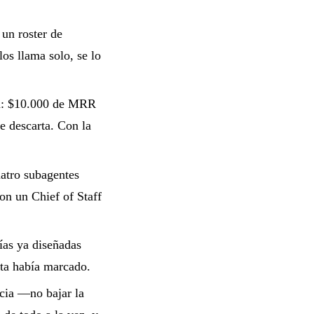
 un roster de
os llama solo, se lo
ón: $10.000 de MRR
e descarta. Con la
uatro subagentes
con un Chief of Staff
vías ya diseñadas
sta había marcado.
ncia —no bajar la