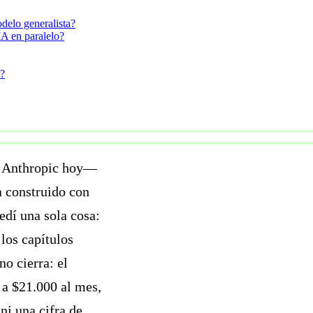
delo generalista?
IA en paralelo?
t?
e Anthropic hoy—
a construido con
edí una sola cosa:
 los capítulos
o cierra: el
 a $21.000 al mes,
ni una cifra de