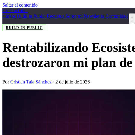
Saltar al contenido
Cristian
Tala
_
Cursos
Build in Public
Recursos
Sobre mí
Newsletter
Comunidad
BUILD IN PUBLIC
Rentabilizando Ecosist
destrozaron mi plan d
Por
Cristian Tala Sánchez
·
2 de julio de 2026