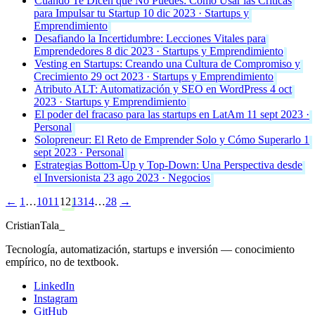
Cuando Te Dicen que No Puedes: Cómo Usar las Críticas
para Impulsar tu Startup
10 dic 2023 · Startups y
Emprendimiento
Desafiando la Incertidumbre: Lecciones Vitales para
Emprendedores
8 dic 2023 · Startups y Emprendimiento
Vesting en Startups: Creando una Cultura de Compromiso y
Crecimiento
29 oct 2023 · Startups y Emprendimiento
Atributo ALT: Automatización y SEO en WordPress
4 oct
2023 · Startups y Emprendimiento
El poder del fracaso para las startups en LatAm
11 sept 2023 ·
Personal
Solopreneur: El Reto de Emprender Solo y Cómo Superarlo
1
sept 2023 · Personal
Estrategias Bottom-Up y Top-Down: Una Perspectiva desde
el Inversionista
23 ago 2023 · Negocios
←
1
…
10
11
12
13
14
…
28
→
Cristian
Tala
_
Tecnología, automatización, startups e inversión — conocimiento
empírico, no de textbook.
LinkedIn
Instagram
GitHub