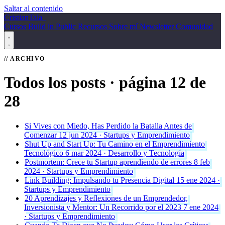
Saltar al contenido
Cristian
Tala
_
Cursos
Build in Public
Recursos
Sobre mí
Newsletter
Comunidad
ARCHIVO
Todos los posts
· página 12 de
28
Si Vives con Miedo, Has Perdido la Batalla Antes de
Comenzar
12 jun 2024 · Startups y Emprendimiento
Shut Up and Start Up: Tu Camino en el Emprendimiento
Tecnológico
6 mar 2024 · Desarrollo y Tecnología
Postmortem: Crece tu Startup aprendiendo de errores
8 feb
2024 · Startups y Emprendimiento
Link Building: Impulsando tu Presencia Digital
15 ene 2024 ·
Startups y Emprendimiento
20 Aprendizajes y Reflexiones de un Emprendedor,
Inversionista y Mentor: Un Recorrido por el 2023
7 ene 2024
· Startups y Emprendimiento