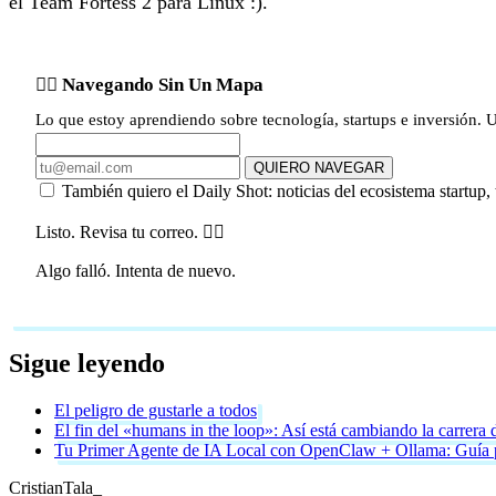
el Team Fortess 2 para Linux :).
🏴‍☠️ Navegando Sin Un Mapa
Lo que estoy aprendiendo sobre tecnología, startups e inversión. 
QUIERO NAVEGAR
También quiero el Daily Shot: noticias del ecosistema startup, 
Listo. Revisa tu correo. 🏴‍☠️
Algo falló. Intenta de nuevo.
Sigue leyendo
El peligro de gustarle a todos
El fin del «humans in the loop»: Así está cambiando la carrera 
Tu Primer Agente de IA Local con OpenClaw + Ollama: Guía p
Cristian
Tala
_