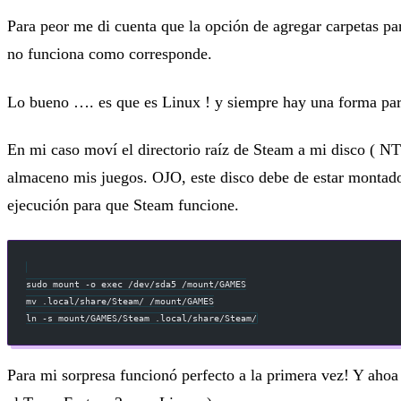
Para peor me di cuenta que la opción de agregar carpetas par
no funciona como corresponde.
Lo bueno …. es que es Linux ! y siempre hay una forma para
En mi caso moví el directorio raíz de Steam a mi disco ( N
almaceno mis juegos. OJO, este disco debe de estar montad
ejecución para que Steam funcione.
sudo mount -o exec /dev/sda5 /mount/GAMES
mv .local/share/Steam/ /mount/GAMES
ln -s mount/GAMES/Steam .local/share/Steam/
Para mi sorpresa funcionó perfecto a la primera vez! Y ahoa 