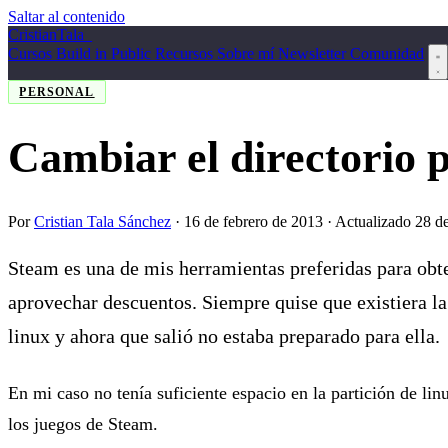
Saltar al contenido
Cristian
Tala
_
Cursos
Build in Public
Recursos
Sobre mí
Newsletter
Comunidad
PERSONAL
Cambiar el directorio 
Por
Cristian Tala Sánchez
·
16 de febrero de 2013
· Actualizado 28 d
Steam es una de mis herramientas preferidas para obt
aprovechar descuentos. Siempre quise que existiera la
linux y ahora que salió no estaba preparado para ella.
En mi caso no tenía suficiente espacio en la partición de li
los juegos de Steam.