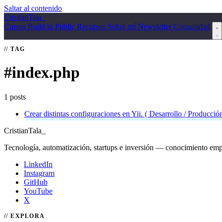
Saltar al contenido
Cristian
Tala
_
Cursos
Build in Public
Recursos
Sobre mí
Newsletter
Comunidad
TAG
#index.php
1 posts
Crear distintas configuraciones en Yii. ( Desarrollo / Producció
Cristian
Tala
_
Tecnología, automatización, startups e inversión — conocimiento emp
LinkedIn
Instagram
GitHub
YouTube
X
EXPLORA