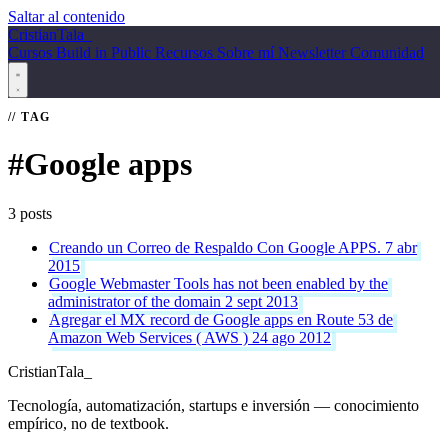
Saltar al contenido
Cristian
Tala
_
Cursos
Build in Public
Recursos
Sobre mí
Newsletter
Comunidad
TAG
#Google apps
3 posts
Creando un Correo de Respaldo Con Google APPS.
7 abr
2015
Google Webmaster Tools has not been enabled by the
administrator of the domain
2 sept 2013
Agregar el MX record de Google apps en Route 53 de
Amazon Web Services ( AWS )
24 ago 2012
Cristian
Tala
_
Tecnología, automatización, startups e inversión — conocimiento
empírico, no de textbook.