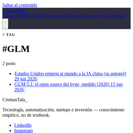
Saltar al contenido
Cristian
Tala
_
Cursos
Build in Public
Recursos
Sobre mí
Newsletter
Comunidad
TAG
#GLM
2 posts
Estados Unidos empuja al mundo a la IA china (su autogol)
29 jun 2026
GLM-5.1: el open source del hype, medido [2026]
15 jun
2026
Cristian
Tala
_
Tecnología, automatización, startups e inversión — conocimiento
empírico, no de textbook.
LinkedIn
Instagram