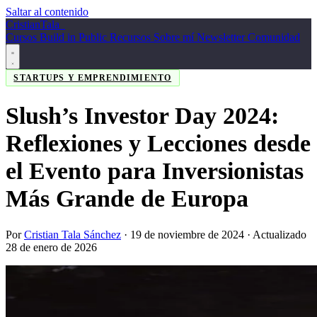
Saltar al contenido
Cristian
Tala
_
Cursos
Build in Public
Recursos
Sobre mí
Newsletter
Comunidad
STARTUPS Y EMPRENDIMIENTO
Slush’s Investor Day 2024:
Reflexiones y Lecciones desde
el Evento para Inversionistas
Más Grande de Europa
Por
Cristian Tala Sánchez
·
19 de noviembre de 2024
· Actualizado
28 de enero de 2026