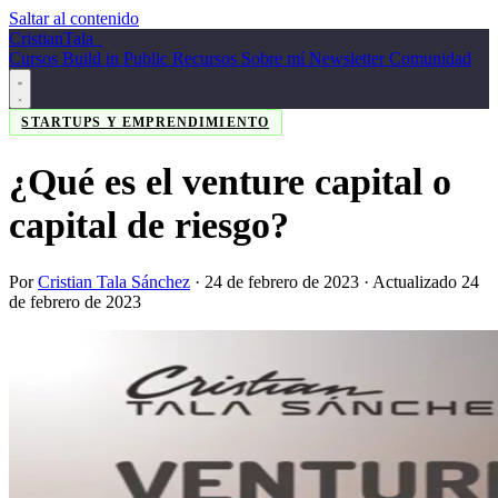
Saltar al contenido
Cristian
Tala
_
Cursos
Build in Public
Recursos
Sobre mí
Newsletter
Comunidad
STARTUPS Y EMPRENDIMIENTO
¿Qué es el venture capital o
capital de riesgo?
Por
Cristian Tala Sánchez
·
24 de febrero de 2023
· Actualizado 24
de febrero de 2023