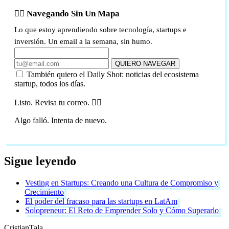
🏴‍☠️ Navegando Sin Un Mapa
Lo que estoy aprendiendo sobre tecnología, startups e
inversión. Un email a la semana, sin humo.
QUIERO NAVEGAR
También quiero el Daily Shot: noticias del ecosistema
startup, todos los días.
Listo. Revisa tu correo. 🏴‍☠️
Algo falló. Intenta de nuevo.
Sigue leyendo
Vesting en Startups: Creando una Cultura de Compromiso y
Crecimiento
El poder del fracaso para las startups en LatAm
Solopreneur: El Reto de Emprender Solo y Cómo Superarlo
Cristian
Tala
_