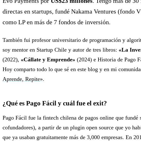
Evo Payments por
US$23 millones
. Tengo más de 30 
directas en startups, fundé Nakama Ventures (fondo V
como LP en más de 7 fondos de inversión.
También fui profesor universitario de programación y algori
soy mentor en Startup Chile y autor de tres libros:
«La Inve
(2022),
«Cállate y Emprende»
(2024) e Historia de Pago Fá
Hoy comparto todo lo que sé en este blog y en mi comunid
Aprende, Repite»
.
¿Qué es Pago Fácil y cuál fue el exit?
Pago Fácil fue la fintech chilena de pagos online que fundé 
cofundadores), a partir de un plugin open source que yo hab
que ya usaban gratuitamente más de 3,000 empresas. En 2