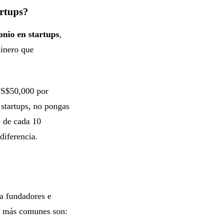
artups?
nio en startups
,
dinero que
 US$50,000 por
 startups, no pongas
e de cada 10
 diferencia.
 a fundadores e
os más comunes son: