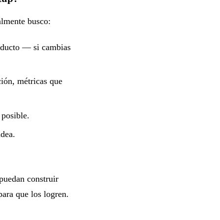
almente busco:
roducto — si cambias
ción, métricas que
 posible.
idea.
puedan construir
para que los logren.