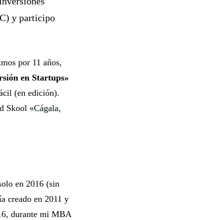
inversiones
C) y participo
tmos por 11 años,
rsión en Startups»
cil (en edición).
ad Skool
«Cágala,
solo en 2016 (sin
ía creado en 2011 y
016, durante mi MBA