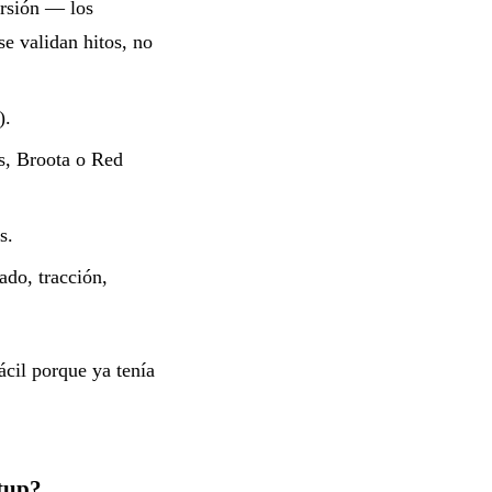
ersión — los
se validan hitos, no
).
, Broota o Red
s.
ado, tracción,
cil porque ya tenía
rtup?