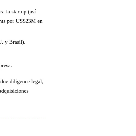
 la startup (así
ents por US$23M en
. y Brasil).
presa.
due diligence legal,
 adquisiciones