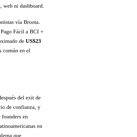
e, web ni dashboard.
nistas vía Broota.
 Pago Fácil a BCI +
roximado de
US$23
ás común en el
espués del exit de
io de confianza, y
r founders en
latinoamericanas en
oblema que