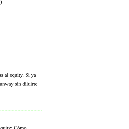
)
s al equity. Si ya
runway sin diluirte
equity: Cómo