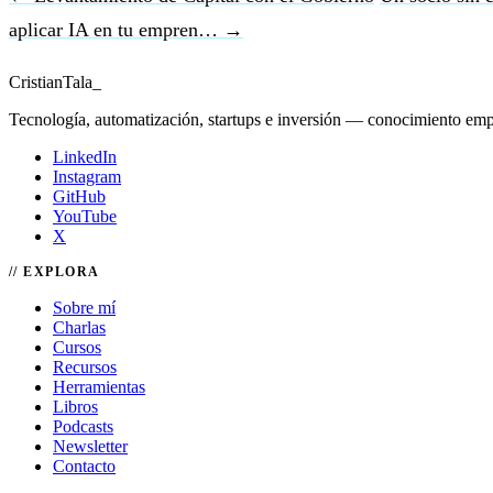
aplicar IA en tu empren… →
Cristian
Tala
_
Tecnología, automatización, startups e inversión — conocimiento emp
LinkedIn
Instagram
GitHub
YouTube
X
EXPLORA
Sobre mí
Charlas
Cursos
Recursos
Herramientas
Libros
Podcasts
Newsletter
Contacto