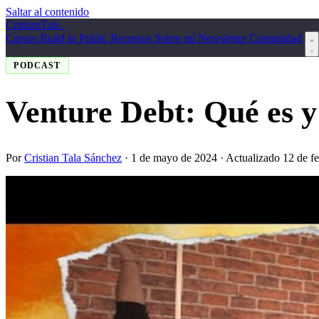
Saltar al contenido
Cristian
Tala
_
Cursos
Build in Public
Recursos
Sobre mí
Newsletter
Comunidad
PODCAST
Venture Debt: Qué es y 
Por
Cristian Tala Sánchez
·
1 de mayo de 2024
· Actualizado 12 de f