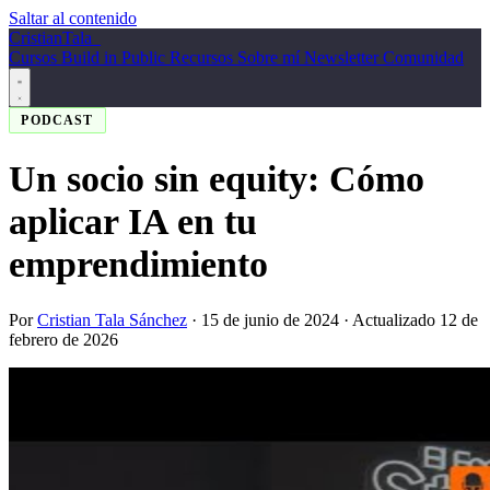
Saltar al contenido
Cristian
Tala
_
Cursos
Build in Public
Recursos
Sobre mí
Newsletter
Comunidad
PODCAST
Un socio sin equity: Cómo
aplicar IA en tu
emprendimiento
Por
Cristian Tala Sánchez
·
15 de junio de 2024
· Actualizado 12 de
febrero de 2026