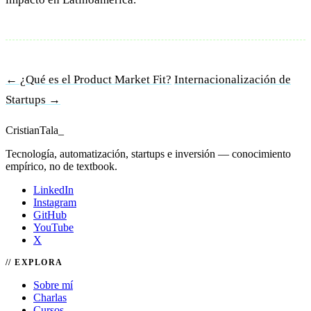
← ¿Qué es el Product Market Fit?
Internacionalización de
Startups →
Cristian
Tala
_
Tecnología, automatización, startups e inversión — conocimiento
empírico, no de textbook.
LinkedIn
Instagram
GitHub
YouTube
X
EXPLORA
Sobre mí
Charlas
Cursos