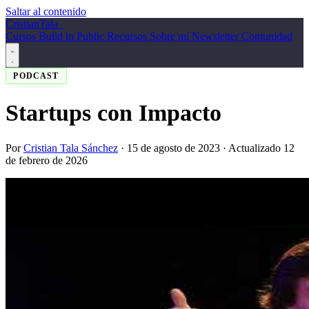
Saltar al contenido
Cristian
Tala
_
Cursos
Build in Public
Recursos
Sobre mí
Newsletter
Comunidad
PODCAST
Startups con Impacto
Por
Cristian Tala Sánchez
·
15 de agosto de 2023
· Actualizado 12
de febrero de 2026