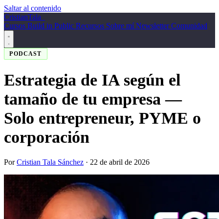
Saltar al contenido
Cristian
Tala
_
Cursos
Build in Public
Recursos
Sobre mí
Newsletter
Comunidad
PODCAST
Estrategia de IA según el
tamaño de tu empresa —
Solo entrepreneur, PYME o
corporación
Por
Cristian Tala Sánchez
·
22 de abril de 2026