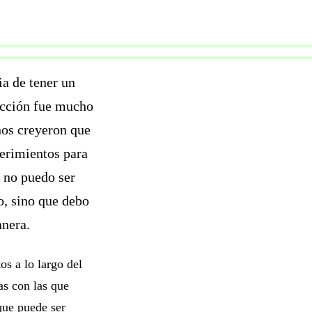
ia de tener un
eacción fue mucho
hos creyeron que
erimientos para
 no puedo ser
o, sino que debo
anera.
tos a lo largo del
as con las que
 que puede ser