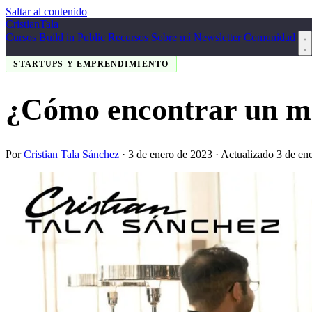
Saltar al contenido
Cristian
Tala
_
Cursos
Build in Public
Recursos
Sobre mí
Newsletter
Comunidad
STARTUPS Y EMPRENDIMIENTO
¿Cómo encontrar un me
Por
Cristian Tala Sánchez
·
3 de enero de 2023
· Actualizado 3 de en