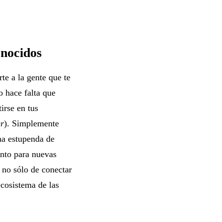
onocidos
te a la gente que te
o hace falta que
tirse en tus
er
). Simplemente
ma estupenda de
ento para nuevas
 no sólo de conectar
ecosistema de las