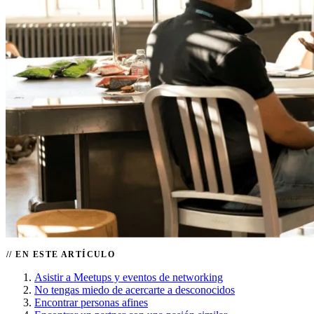
EN ESTE ARTÍCULO
Asistir a Meetups y eventos de networking
No tengas miedo de acercarte a desconocidos
Encontrar personas afines