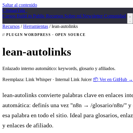
Saltar al contenido
Cristian
Tala
_
Cursos
Build in Public
Recursos
Sobre mí
Newsletter
Comunidad
Recursos
/
Herramientas
/
lean-autolinks
PLUGIN WORDPRESS · OPEN SOURCE
lean-autolinks
Enlazado interno automático: keywords, glosario y afiliados.
Reemplaza: Link Whisper · Internal Link Juicer
📦 Ver en GitHub →
lean-autolinks convierte palabras clave en enlaces in
automática: definís una vez "n8n → /glosario/n8n/" y 
esa palabra en todo el sitio. Ideal para glosarios, enl
y enlaces de afiliado.