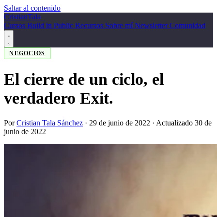
Saltar al contenido
Cristian
Tala
_
Cursos
Build in Public
Recursos
Sobre mí
Newsletter
Comunidad
NEGOCIOS
El cierre de un ciclo, el
verdadero Exit.
Por
Cristian Tala Sánchez
·
29 de junio de 2022
· Actualizado 30 de
junio de 2022