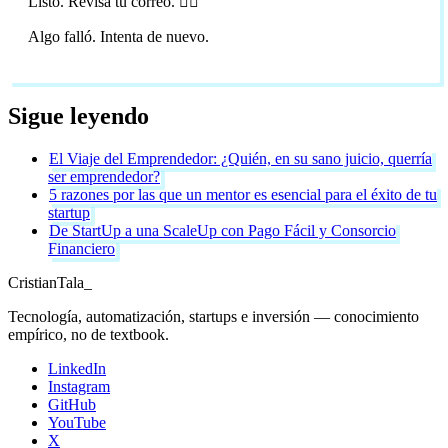
Listo. Revisa tu correo. 🏴‍☠️
Algo falló. Intenta de nuevo.
Sigue leyendo
El Viaje del Emprendedor: ¿Quién, en su sano juicio, querría
ser emprendedor?
5 razones por las que un mentor es esencial para el éxito de tu
startup
De StartUp a una ScaleUp con Pago Fácil y Consorcio
Financiero
Cristian
Tala
_
Tecnología, automatización, startups e inversión — conocimiento
empírico, no de textbook.
LinkedIn
Instagram
GitHub
YouTube
X