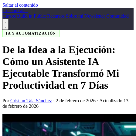
Saltar al contenido
Cristian
Tala
_
Cursos
Build in Public
Recursos
Sobre mí
Newsletter
Comunidad
IA Y AUTOMATIZACIÓN
De la Idea a la Ejecución:
Cómo un Asistente IA
Ejecutable Transformó Mi
Productividad en 7 Días
Por
Cristian Tala Sánchez
·
2 de febrero de 2026
· Actualizado 13
de febrero de 2026