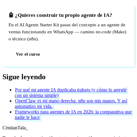
🤖 ¿Quieres construir tu propio agente de IA?
En el AI Agents Starter Kit pasas del concepto a un agente de
ventas funcionando en WhatsApp — camino no-code (Make)
o técnico (n8n).
Ver el curso
Sigue leyendo
Por qué mi agente IA duplicaba trabajo (y cómo lo arreglé
con un sistema simple)
OpenClaw es mi mano derecha. n8n son mis manos. Y así
automatizo mi vida.
Frameworks para agentes de IA en 2026: la comparativa que
nadie te hace
Cristian
Tala
_