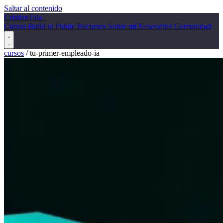
Saltar al contenido
Cristian
Tala
_
Cursos
Build in Public
Recursos
Sobre mí
Newsletter
Comunidad
cursos
/
tu-primer-empleado-ia