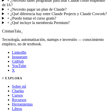
+
¿Necesito saber programar para usar Claude como empleado
de IA?
+
¿Necesito pagar un plan de Claude?
+
¿Qué diferencia hay entre Claude Projects y Claude Cowork?
+
¿Puedo tomar el curso gratis?
+
¿Qué incluye la membresía Premium?
Cristian
Tala
_
Tecnología, automatización, startups e inversión — conocimiento
empírico, no de textbook.
LinkedIn
Instagram
GitHub
YouTube
X
EXPLORA
Sobre mí
Charlas
Cursos
Recursos
Herramientas
Libros