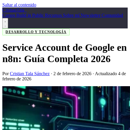
Saltar al contenido
Cristian
Tala
_
Cursos
Build in Public
Recursos
Sobre mí
Newsletter
Comunidad
DESARROLLO Y TECNOLOGÍA
Service Account de Google en
n8n: Guía Completa 2026
Por
Cristian Tala Sánchez
·
2 de febrero de 2026
· Actualizado 4 de
febrero de 2026