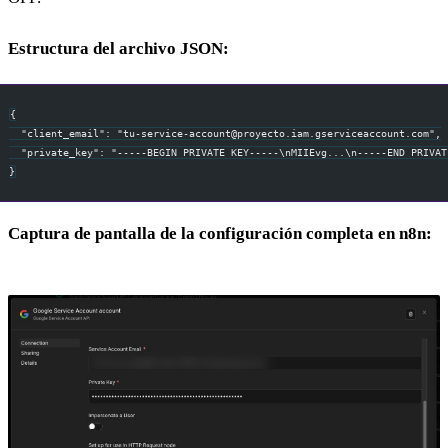
Estructura del archivo JSON:
{
  "client_email": "
tu-service-account@proyecto.iam.gserviceaccount.com
",
  "private_key": "-----BEGIN PRIVATE KEY-----\nMIIEvg...\n-----END PRIVAT
}
Captura de pantalla de la configuración completa en n8n: