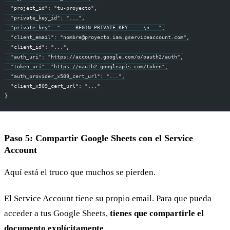
  "project_id": "tu-proyecto",
  "private_key_id": "...",
  "private_key": "-----BEGIN PRIVATE KEY-----\n...",
  "client_email": "
nombre@proyecto.iam.gserviceaccount.com
",
  "client_id": "...",
  "auth_uri": "https://accounts.google.com/o/oauth2/auth",
  "token_uri": "https://oauth2.googleapis.com/token",
  "auth_provider_x509_cert_url": "...",
  "client_x509_cert_url": "..."
}
Paso 5: Compartir Google Sheets con el Service
Account
Aquí está el truco que muchos se pierden.
El Service Account tiene su propio email. Para que pueda
acceder a tus Google Sheets,
tienes que compartirle el
documento explícitamente
.