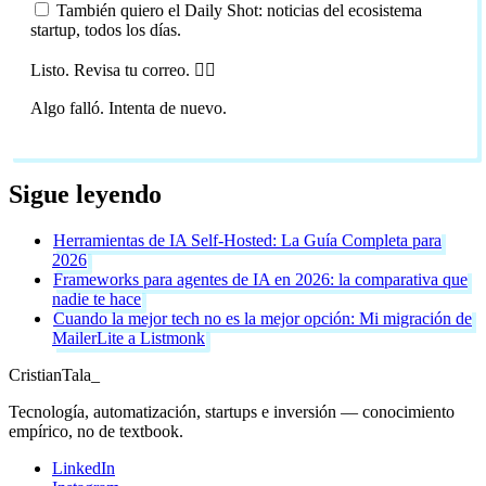
También quiero el Daily Shot: noticias del ecosistema
startup, todos los días.
Listo. Revisa tu correo. 🏴‍☠️
Algo falló. Intenta de nuevo.
Sigue leyendo
Herramientas de IA Self-Hosted: La Guía Completa para
2026
Frameworks para agentes de IA en 2026: la comparativa que
nadie te hace
Cuando la mejor tech no es la mejor opción: Mi migración de
MailerLite a Listmonk
Cristian
Tala
_
Tecnología, automatización, startups e inversión — conocimiento
empírico, no de textbook.
LinkedIn