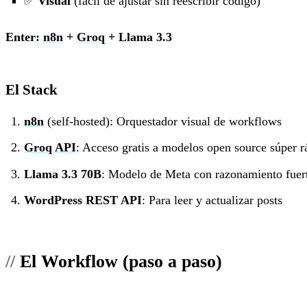
✅
Visual
(fácil de ajustar sin reescribir código)
Enter:
n8n
+
Groq
+ Llama 3.3
El Stack
n8n
(self-hosted): Orquestador visual de workflows
Groq API
: Acceso gratis a modelos open source súper r
Llama 3.3 70B
: Modelo de Meta con razonamiento fuer
WordPress REST API
: Para leer y actualizar posts
El Workflow (paso a paso)