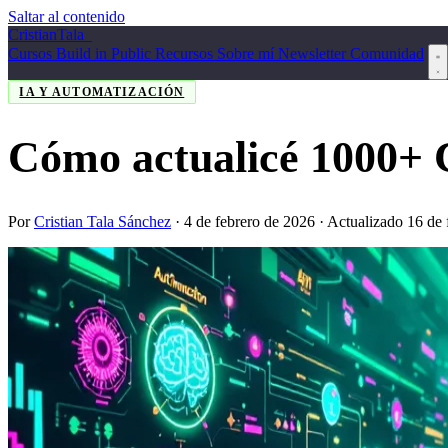
Saltar al contenido
Cristian
Tala
_
Cursos
Build in Public
Recursos
Sobre mí
Newsletter
Comunidad
IA Y AUTOMATIZACIÓN
Cómo actualicé 1000+ C
Por
Cristian Tala Sánchez
·
4 de febrero de 2026
· Actualizado 16 de 