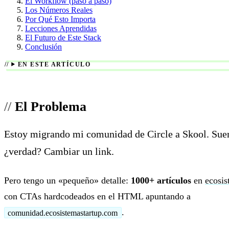
El Workflow (paso a paso)
Los Números Reales
Por Qué Esto Importa
Lecciones Aprendidas
El Futuro de Este Stack
Conclusión
EN ESTE ARTÍCULO
El Problema
Estoy migrando mi comunidad de Circle a Skool. Sue
¿verdad? Cambiar un link.
Pero tengo un «pequeño» detalle:
1000+ artículos
en
ecosis
con CTAs hardcodeados en el HTML apuntando a
.
comunidad.ecosistemastartup.com