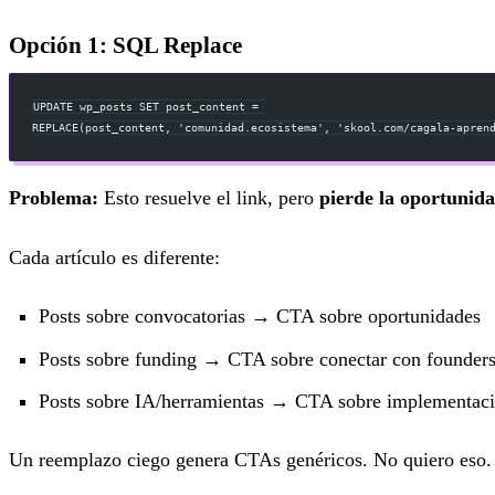
Opción 1: SQL Replace
UPDATE wp_posts SET post_content = 
REPLACE(post_content, 'comunidad.ecosistema', 'skool.com/cagala-apren
Problema:
Esto resuelve el link, pero
pierde la oportunid
Cada artículo es diferente:
Posts sobre convocatorias → CTA sobre oportunidades
Posts sobre funding → CTA sobre conectar con founder
Posts sobre IA/herramientas → CTA sobre implementac
Un reemplazo ciego genera CTAs genéricos. No quiero eso.