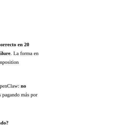
orrecto en 20
ilure
. La forma en
omposition
 OpenClaw:
no
ás pagando más por
ado?