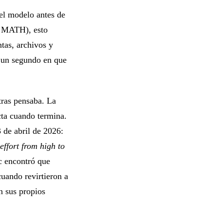
el modelo antes de
, MATH), esto
tas, archivos y
s un segundo en que
ras pensaba. La
cta cuando termina.
 de abril de 2026:
ffort from high to
 encontró que
cuando revirtieron a
n sus propios