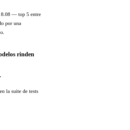
 8.08 — top 5 entre
do por una
do.
odelos rinden
.
en la suite de tests