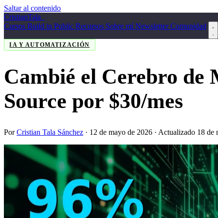
Saltar al contenido
Cristian
Tala
_
Cursos
Build in Public
Recursos
Sobre mí
Newsletter
Comunidad
IA Y AUTOMATIZACIÓN
Cambié el Cerebro de 
Source por $30/mes
Por
Cristian Tala Sánchez
·
12 de mayo de 2026
· Actualizado 18 de