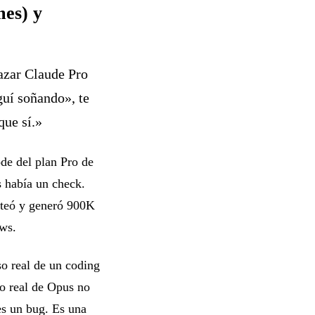
es) y
azar Claude Pro
guí soñando», te
que sí.»
de del plan Pro de
 había un check.
teó y generó 900K
ws.
o real de un coding
to real de Opus no
es un bug. Es una