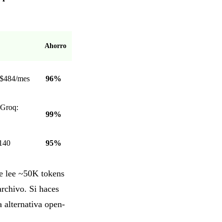
Ahorro
 $484/mes
96%
 Groq:
99%
140
95%
ue lee ~50K tokens
rchivo. Si haces
 alternativa open-