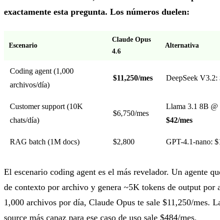
exactamente esta pregunta. Los números duelen:
Claude Opus
Escenario
Alternativa
4.6
Coding agent (1,000
$11,250/mes
DeepSeek V3.2:
archivos/día)
Customer support (10K
Llama 3.1 8B @
$6,750/mes
chats/día)
$42/mes
RAG batch (1M docs)
$2,800
GPT-4.1-nano: $
El escenario coding agent es el más revelador. Un agente q
de contexto por archivo y genera ~5K tokens de output por a
1,000 archivos por día, Claude Opus te sale $11,250/mes. La
source más capaz para ese caso de uso sale $484/mes.