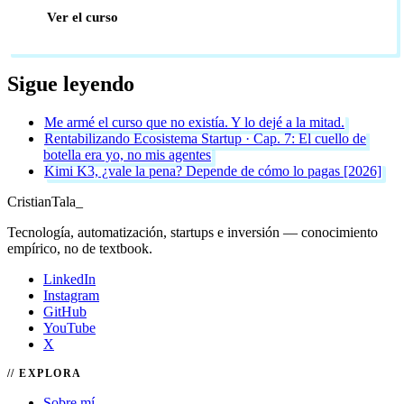
Ver el curso
Sigue leyendo
Me armé el curso que no existía. Y lo dejé a la mitad.
Rentabilizando Ecosistema Startup · Cap. 7: El cuello de
botella era yo, no mis agentes
Kimi K3, ¿vale la pena? Depende de cómo lo pagas [2026]
Cristian
Tala
_
Tecnología, automatización, startups e inversión — conocimiento
empírico, no de textbook.
LinkedIn
Instagram
GitHub
YouTube
X
EXPLORA
Sobre mí