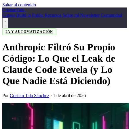
Saltar al contenido
Cristian
Tala
_
Cursos
Build in Public
Recursos
Sobre mí
Newsletter
Comunidad
IA Y AUTOMATIZACIÓN
Anthropic Filtró Su Propio
Código: Lo Que el Leak de
Claude Code Revela (y Lo
Que Nadie Está Diciendo)
Por
Cristian Tala Sánchez
·
1 de abril de 2026